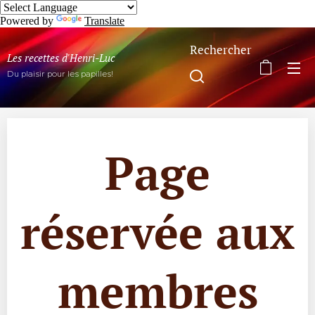
Powered by
Translate
Rechercher
Les recettes d'Henri-Luc
Du plaisir pour les papilles!
Page
réservée aux
membres