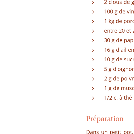
2 clous de g
100 g de vi
1 kg de por
entre 20 et 
30 g de pap
16 g d'ail e
10 g de suc
5 g d'oigno
2 g de poiv
1 g de mus
1/2 c. à thé
Préparation
Dans un petit pot, 