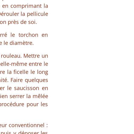
ule en comprimant la
érouler la pellicule
on près de soi.
erré le torchon en
e le diamètre.
 rouleau. Mettre un
 elle-même entre le
e la ficelle le long
ité. Faire quelques
ser le saucisson en
bien serrer la mêlée
procédure pour les
eur conventionnel :
 puis y déposer les