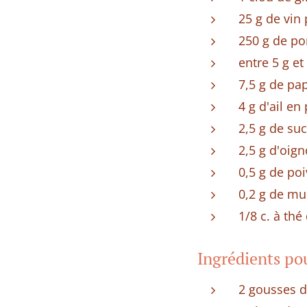
25 g de vin
250 g de po
entre 5 g et
7,5 g de pap
4 g d'ail en
2,5 g de suc
2,5 g d'oig
0,5 g de po
0,2 g de m
1/8 c. à thé
Ingrédients po
2 gousses d