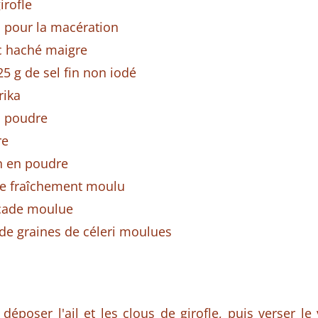
irofle
n pour la macération
c haché maigre
25 g de sel fin non iodé
rika
n poudre
re
n en poudre
re fraîchement moulu
cade moulue
 de graines de céleri moulues
déposer l'ail et les clous de girofle, puis verser le