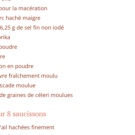
 pour la macération
rc haché maigre
 6,25 g de sel fin non iodé
rika
 poudre
re
non en poudre
ivre fraîchement moulu
uscade moulue
 de graines de céleri moulues
ur 8 saucissons
'ail hachées finement