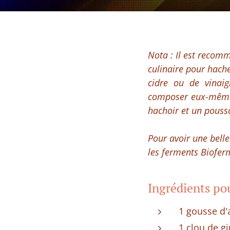
Nota : Il est recomm
culinaire pour hache
cidre ou de vinai
composer eux-mêmes
hachoir et un pousso
Pour avoir une belle
les ferments Bioferm
Ingrédients po
1 gousse d'
1 clou de gi