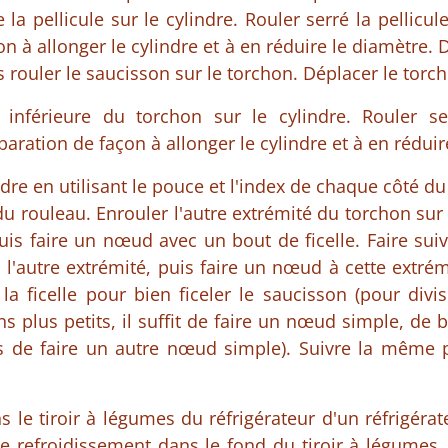
e la pellicule sur le cylindre. Rouler serré la pellic
n à allonger le cylindre et à en réduire le diamètre. D
 rouler le saucisson sur le torchon. Déplacer le torch
e inférieure du torchon sur le cylindre. Rouler s
ration de façon à allonger le cylindre et à en réduir
dre en utilisant le pouce et l'index de chaque côté du
du rouleau. Enrouler l'autre extrémité du torchon sur
uis faire un nœud avec un bout de ficelle. Faire suivr
 l'autre extrémité, puis faire un nœud à cette extrém
a ficelle pour bien ficeler le saucisson (pour divi
s plus petits, il suffit de faire un nœud simple, de 
is de faire un autre nœud simple). Suivre la même 
s le tiroir à légumes du réfrigérateur d'un réfrigérat
de refroidissement dans le fond du tiroir à légumes,