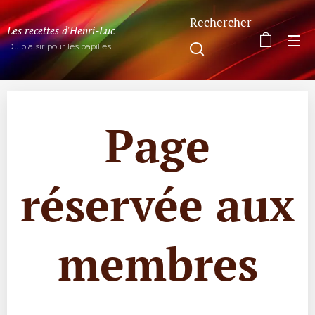
Rechercher
Les recettes d'Henri-Luc
Du plaisir pour les papilles!
Page
réservée aux
membres