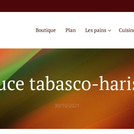
Boutique
Plan
Les pains
Cuisin
uce tabasco-hari
30/10/2021