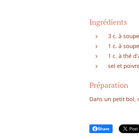
Ingrédients
3 c. à soup
1 c. à soup
1 c. à thé d
sel et poivr
Préparation
Dans un petit bol, 
Share