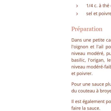
1/4 c. à th
sel et poivr
Préparation
Dans une petite cas
l'oignon et l'ail 
niveau modéré, pui
basilic, l'origan,
niveau modéré-faib
et poivrer.
Pour une sauce plu
du couteau à broye
Il est également po
faire la sauce.