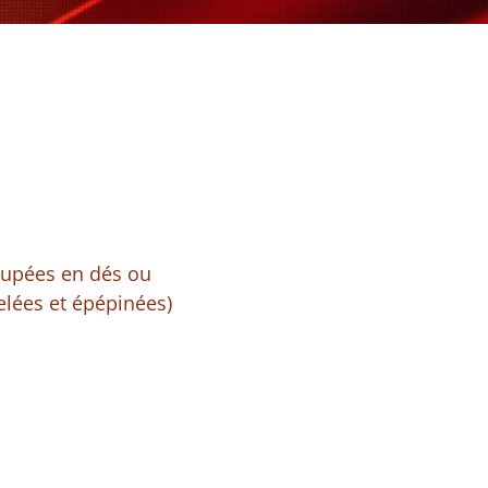
oupées en dés ou
elées et épépinées)