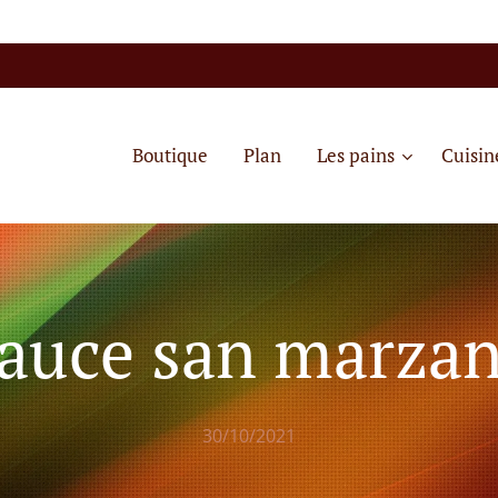
Boutique
Plan
Les pains
Cuisin
auce san marza
30/10/2021