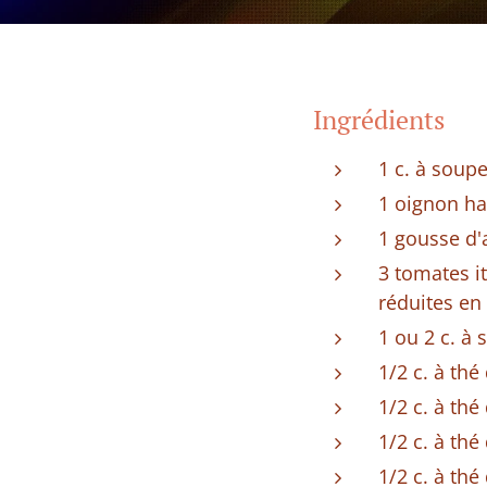
Ingrédients
1 c. à soupe
1 oignon h
1 gousse d'
3 tomates i
réduites en
1 ou 2 c. à
1/2 c. à thé
1/2 c. à thé
1/2 c. à thé
1/2 c. à th