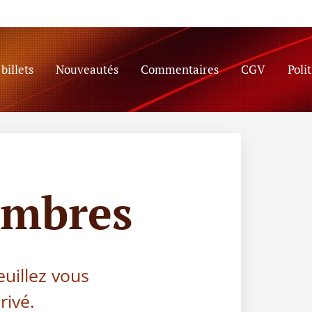
billets
Nouveautés
Commentaires
CGV
Poli
embres
euillez vous
rivé.