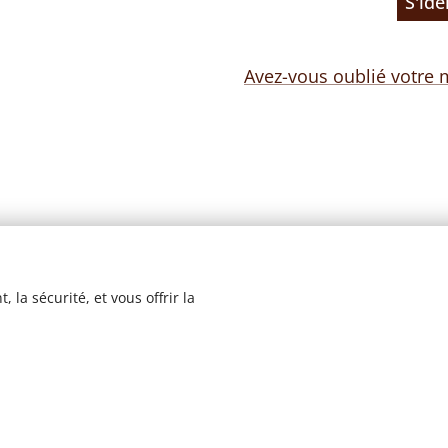
S'ide
Avez-vous oublié votre 
 la sécurité, et vous offrir la
© 2023 Les recettes d'Henri-Luc. Tous droits réservés.
Cookies