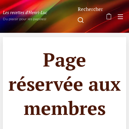
Rechercher
Les recettes d'Henri-Luc
Du plaisir pour les papilles!
Page
réservée aux
membres