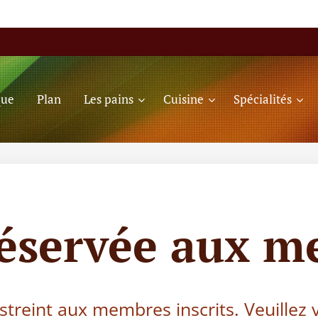
que
Plan
Les pains
Cuisine
Spécialités
réservée aux m
estreint aux membres inscrits. Veuillez