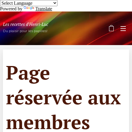
Powered by
Translate
Les recettes d'Henri-Luc
Du plaisir pour les papilles!
Page
réservée aux
membres