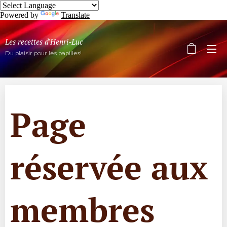
Powered by
Translate
Les recettes d'Henri-Luc
Du plaisir pour les papilles!
Page
réservée aux
membres