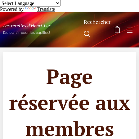
Powered by
Translate
Rechercher
Les recettes d'Henri-Luc
Du plaisir pour les papilles!
Page
réservée aux
membres