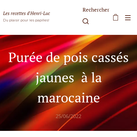
Rechercher
Les recettes d'Henri-Luc
Du plaisir pour les papilles!
Purée de pois cassés
jaunes à la
marocaine
25/06/2022