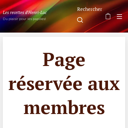
Rechercher
Les recettes d'Henri-Luc
Du plaisir pour les papilles!
Page
réservée aux
membres