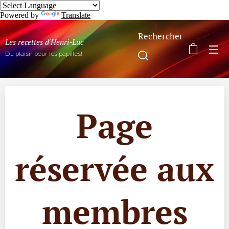
Powered by
Translate
Rechercher
Les recettes d'Henri-Luc
Du plaisir pour les papilles!
Page
réservée aux
membres