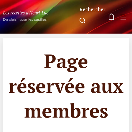
Rechercher
Les recettes d'Henri-Luc
Du plaisir pour les papilles!
Page
réservée aux
membres