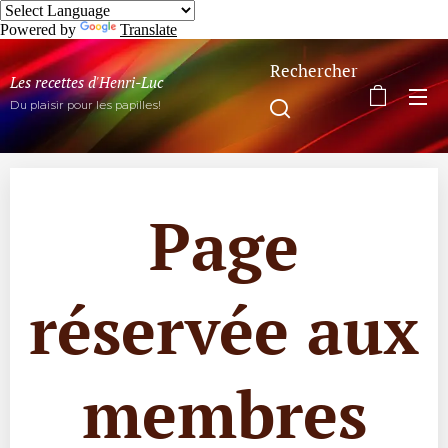
Powered by
Translate
Rechercher
Les recettes d'Henri-Luc
Du plaisir pour les papilles!
Page
réservée aux
membres