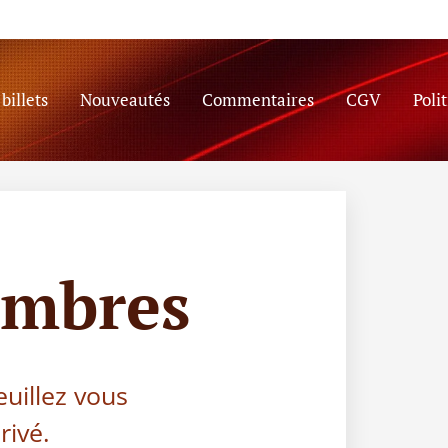
billets
Nouveautés
Commentaires
CGV
Poli
embres
euillez vous
rivé.