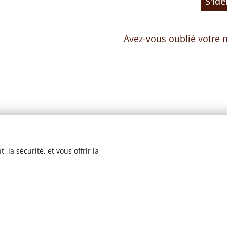
S'ide
Avez-vous oublié votre 
 la sécurité, et vous offrir la
© 2023 Les recettes d'Henri-Luc. Tous droits réservés.
Cookies