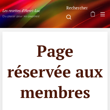
Rechercher
Les recettes d'Henri-Luc
Du plaisir pour les papilles!
Page
réservée aux
membres