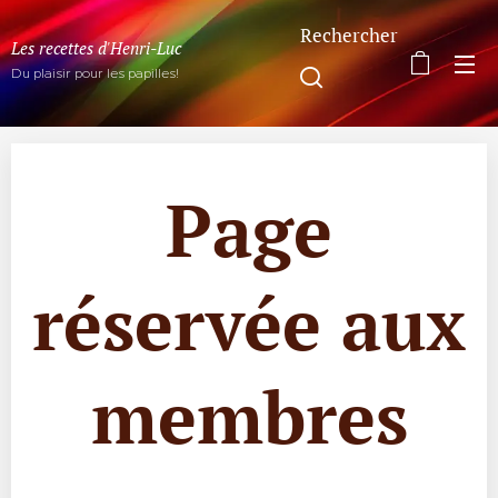
Rechercher
Les recettes d'Henri-Luc
Du plaisir pour les papilles!
Page
réservée aux
membres