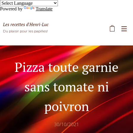
Powered by
Translate
Les recettes d'Henri-Luc
Du plaisir pour les papilles!
Pizza toute garnie
sans tomate ni
poivron
30/10/2021