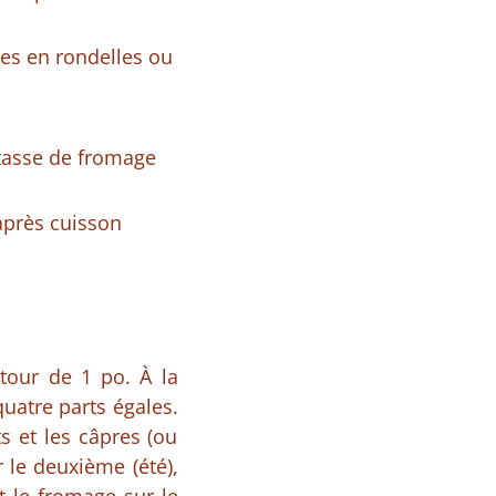
ées en rondelles ou
 tasse de fromage
après cuisson
rtour de 1 po. À la
quatre parts égales.
s et les câpres (ou
 le deuxième (été),