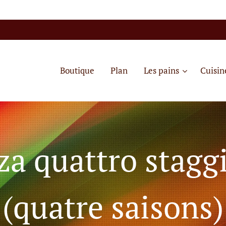
Boutique
Plan
Les pains
Cuisin
za quattro stagg
(quatre saisons)