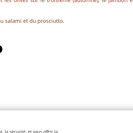
 les olives sur le troisième (automne), le jambon e
du salami et du prosciutto.
 la sécurité, et vous offrir la