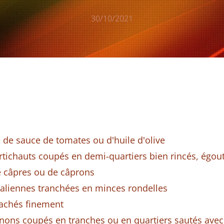
30/10/2021
e de sauce de tomates ou d'huile d'olive
rtichauts coupés en demi-quartiers bien rincés, égou
de câpres ou de câprons
taliennes tranchées en minces rondelles
achés finement
ons coupés en tranches ou en quartiers sautés avec 