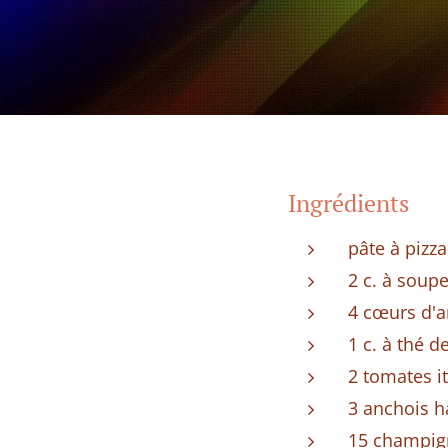
Ingrédients
pâte à pizza
2 c. à soup
4 cœurs d'a
1 c. à thé 
2 tomates i
3 anchois h
15 champign