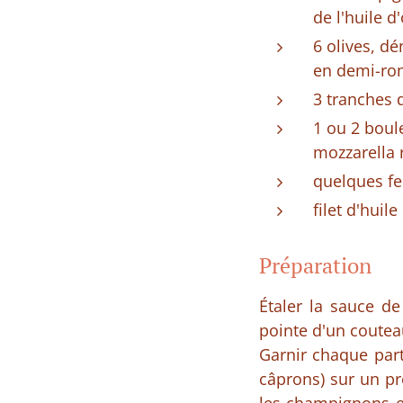
de l'huile d'
6 olives, d
en demi-ron
3 tranches 
1 ou 2 boul
mozzarella 
quelques fe
filet d'huil
Préparation
Étaler la sauce de
pointe d'un couteau
Garnir chaque part
câprons) sur un pr