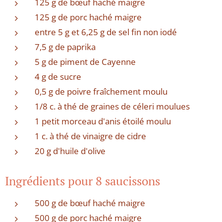
125 g de bœuf haché maigre
125 g de porc haché maigre
entre 5 g et 6,25 g de sel fin non iodé
7,5 g de paprika
5 g de piment de Cayenne
4 g de sucre
0,5 g de poivre fraîchement moulu
1/8 c. à thé de graines de céleri moulues
1 petit morceau d'anis étoilé moulu
1 c. à thé de vinaigre de cidre
20 g d'huile d'olive
Ingrédients pour 8 saucissons
500 g de bœuf haché maigre
500 g de porc haché maigre