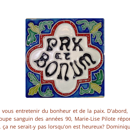
s vous entretenir du bonheur et de la paix. D'abord,
upe sanguin des années 90, Marie-Lise Pilote répo
, ça ne serait-y pas lorsqu'on est heureux? Dominiq