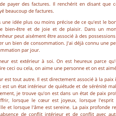
de payer des factures. Il renchérit en disant que ce
ayé beaucoup de factures.
s une idée plus ou moins précise de ce qu'est le bon
 de bien-être et de joie et de plaisir. Dans un 
nheur peut aisément être associé à des possessions m
er un bien de consommation. J'ai déjà connu une pe
ommation par jour.
heur est extérieur à soi. On est heureux parce qu
ire ceci ou cela, on aime une personne et on est aimé 
r est tout autre. Il est directement associé à la paix 
x est un état intérieur de quiétude et de sérénité mal
lement, je trouve qu'on est dans un état de paix pr
frir, lorsque le cœur est joyeux, lorsque l'esprit
lle et lorsque l'âme est sereine. La paix profonde 
'absence de conflit intérieur et de conflit avec au