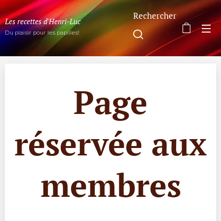
Rechercher
Les recettes d'Henri-Luc
Du plaisir pour les papilles!
Page
réservée aux
membres