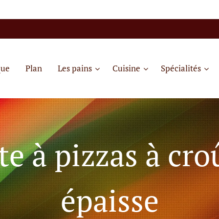
que
Plan
Les pains
Cuisine
Spécialités
te à pizzas à cro
épaisse