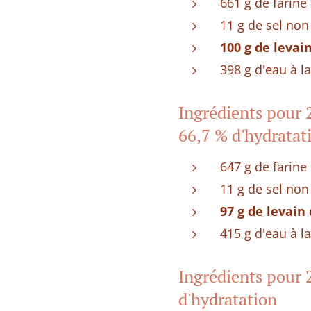
661 g de farine
11 g de sel non
100 g de levai
398 g d'eau à l
Ingrédients pour 2
66,7 % d'hydratat
647 g de farine 
11 g de sel non
97 g de levain
415 g d'eau à l
Ingrédients pour 2
d'hydratation