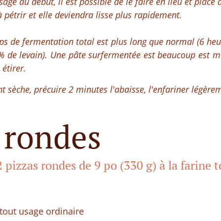
ssage au début, il est possible de le faire en lieu et place
à pétrir et elle deviendra lisse plus rapidement.
mps de fermentation total est plus long que normal (6 he
 de levain). Une pâte surfermentée est beaucoup est mo
étirer.
 sèche, précuire 2 minutes l'abaisse, l'enfariner légère
 rondes
 pizzas rondes de 9 po (330 g) à la farine 
 tout usage ordinaire