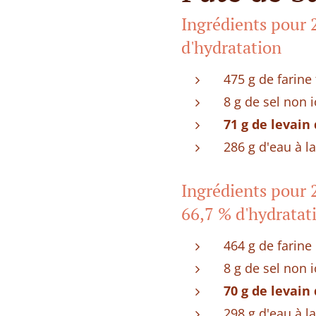
Ingrédients pour 2
d'hydratation
475 g de farine
8 g de sel non 
71 g de levain
286 g d'eau à l
Ingrédients pour 2
66,7 % d'hydratat
464 g de farine 
8 g de sel non 
70 g de levain
298 g d'eau à l