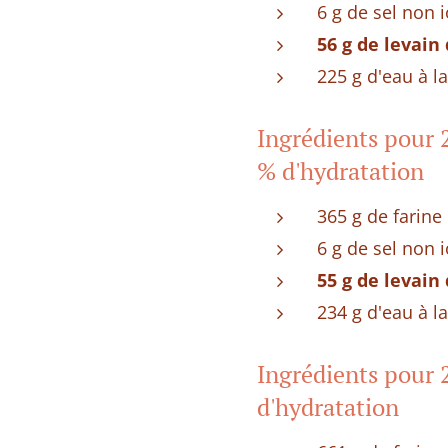
6 g de sel non 
56 g de levain
225 g d'eau à l
Ingrédients pour 2
% d'hydratation
365 g de farine 
6 g de sel non 
55 g de levain
234 g d'eau à l
Ingrédients pour 2
d'hydratation