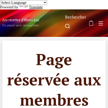
Powered by
Translate
Rechercher
Les recettes d'Henri-Luc
Du plaisir pour les papilles!
Page
réservée aux
membres