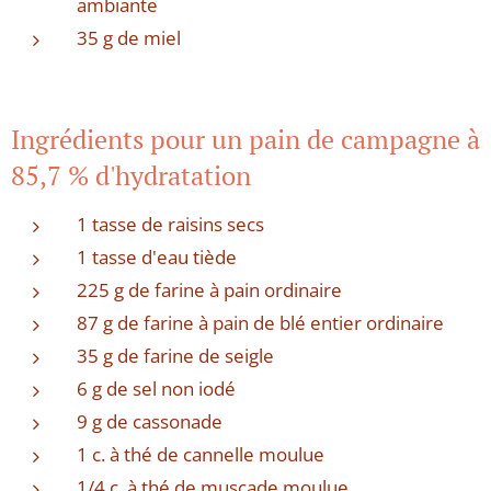
ambiante
35 g de miel
Ingrédients pour un pain de campagne à
85,7 % d'hydratation
1 tasse de raisins secs
1 tasse d'eau tiède
225 g de farine à pain ordinaire
87 g de farine à pain de blé entier ordinaire
35 g de farine de seigle
6 g de sel non iodé
9 g de cassonade
1 c. à thé de cannelle moulue
1/4 c. à thé de muscade moulue