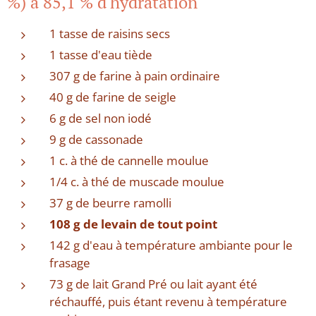
%) à 85,1 % d'hydratation
1 tasse de raisins secs
1 tasse d'eau tiède
307 g de farine à pain ordinaire
40 g de farine de seigle
6 g de sel non iodé
9 g de cassonade
1 c. à thé de cannelle moulue
1/4 c. à thé de muscade moulue
37 g de beurre ramolli
108 g de levain de tout point
142 g d'eau à température ambiante pour le
frasage
73 g de lait Grand Pré ou lait ayant été
réchauffé, puis étant revenu à température