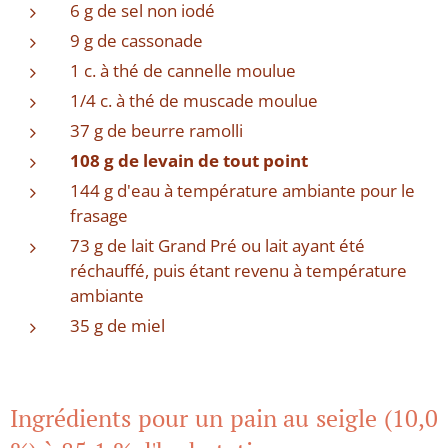
6 g de sel non iodé
9 g de cassonade
1 c. à thé de cannelle moulue
1/4 c. à thé de muscade moulue
37 g de beurre ramolli
108 g de levain de tout point
144 g d'eau à température ambiante pour le
frasage
73 g de lait Grand Pré ou lait ayant été
réchauffé, puis étant revenu à température
ambiante
35 g de miel
Ingrédients pour un pain au seigle (10,0