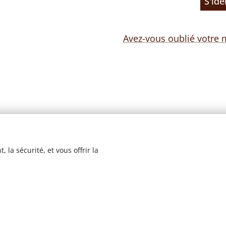
S'ide
Avez-vous oublié votre 
 la sécurité, et vous offrir la
© 2023 Les recettes d'Henri-Luc. Tous droits réservés.
Cookies