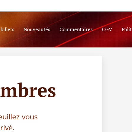
billets
Nouveautés
Commentaires
CGV
Poli
embres
euillez vous
rivé.