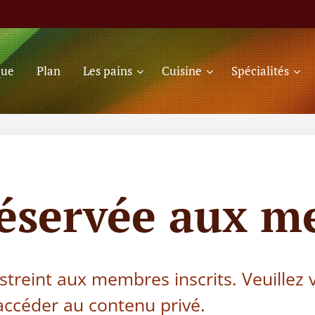
que
Plan
Les pains
Cuisine
Spécialités
réservée aux m
estreint aux membres inscrits. Veuillez
ccéder au contenu privé.