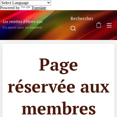
Powered by
Translate
Rechercher
Les recettes d'Henri-Luc
Du plaisir pour les papilles!
Page
réservée aux
membres