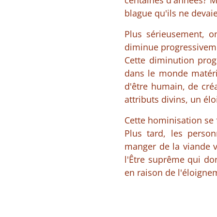
centaines d'années? Mo
blague qu'ils ne deva
Plus sérieusement, o
diminue progressiveme
Cette diminution prog
dans le monde matérie
d'être humain, de cré
attributs divins, un é
Cette hominisation se 
Plus tard, les perso
manger de la viande v
l'Être suprême qui do
en raison de l'éloigne