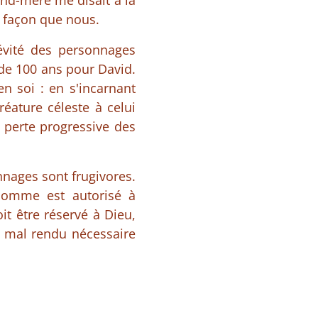
and-mère me disait à la
 façon que nous.
évité des personnages
de 100 ans pour David.
n soi : en s'incarnant
éature céleste à celui
 perte progressive des
nnages sont frugivores.
'homme est autorisé à
t être réservé à Dieu,
n mal rendu nécessaire