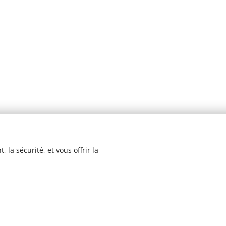
 la sécurité, et vous offrir la
© 2023 Les recettes d'Henri-Luc. Tous droits réservés.
Cookies