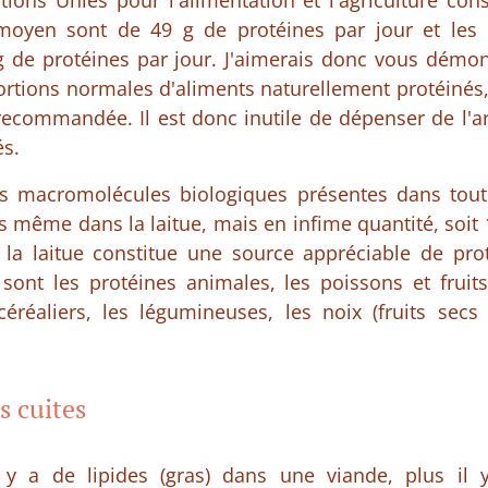
tions Unies pour l'alimentation et l'agriculture con
oyen sont de 49 g de protéines par jour et les
de protéines par jour. J'aimerais donc vous démon
tions normales d'aliments naturellement protéinés, 
recommandée. Il est donc inutile de dépenser de l'a
és.
es macromolécules biologiques présentes dans tout
nes même dans la laitue, mais en infime quantité, soi
la laitue constitue une source appréciable de prot
sont les protéines animales, les poissons et fruit
 céréaliers, les légumineuses, les noix (fruits sec
s cuites
 y a de lipides (gras) dans une viande, plus il 