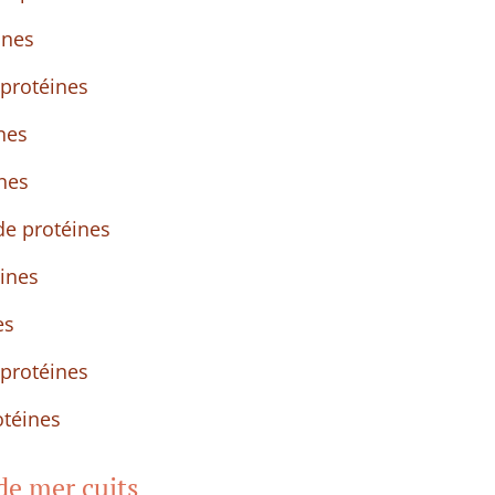
ines
 protéines
nes
ines
 de protéines
éines
es
 protéines
otéines
 de mer cuits