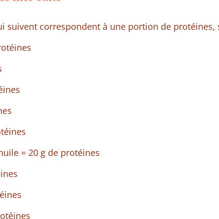
 suivent correspondent à une portion de protéines, s
rotéines
s
éines
nes
otéines
'huile = 20 g de protéines
éines
éines
rotéines