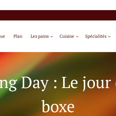
que
Plan
Les pains
Cuisine
Spécialités
ng Day : Le jour 
boxe