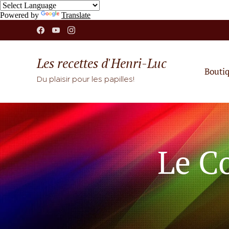
Powered by
Translate
Les recettes d'Henri-Luc
Bouti
Du plaisir pour les papilles!
Le C