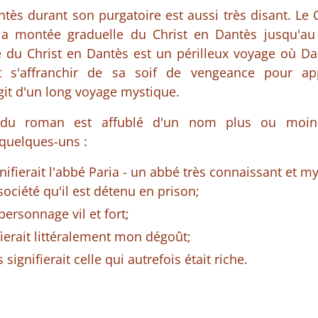
ès durant son purgatoire est aussi très disant. Le
nt la montée graduelle du Christ en Dantès jusqu'a
e du Christ en Dantès est un périlleux voyage où Dan
t s'affranchir de sa soif de vengeance pour a
agit d'un long voyage mystique.
du roman est affublé d'un nom plus ou moins 
 quelques-uns :
gnifierait l'abbé Paria - un abbé très connaissant et m
société qu'il est détenu en prison;
 personnage vil et fort;
erait littéralement mon dégoût;
 signifierait celle qui autrefois était riche.