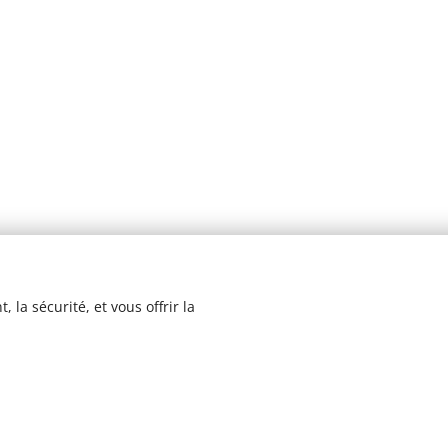
 la sécurité, et vous offrir la
© 2023 Les recettes d'Henri-Luc. Tous droits réservés.
Cookies