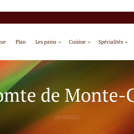
que
Plan
Les pains
Cuisine
Spécialités
omte de Monte-C
24/10/2022