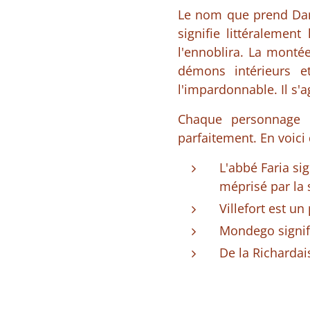
Le nom que prend Dant
signifie littéraleme
l'ennoblira. La monté
démons intérieurs e
l'impardonnable. Il s'
Chaque personnage 
parfaitement. En voici
L'abbé Faria si
méprisé par la 
Villefort est un
Mondego signifi
De la Richardais