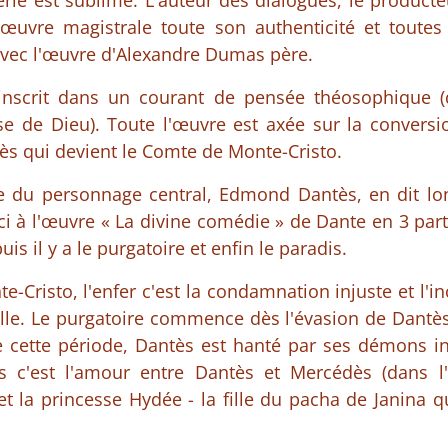
érie est sublime. L'auteur des dialogues, le producteu
œuvre magistrale toute son authenticité et toutes 
 avec l'œuvre d'Alexandre Dumas père.
nscrit dans un courant de pensée théosophique (
sse de Dieu). Toute l'œuvre est axée sur la convers
 qui devient le Comte de Monte-Cristo.
 du personnage central, Edmond Dantès, en dit long
ici à l'œuvre « La divine comédie » de Dante en 3 part
uis il y a le purgatoire et enfin le paradis.
-Cristo, l'enfer c'est la condamnation injuste et l'i
ille. Le purgatoire commence dès l'évasion de Dantè
e cette période, Dantès est hanté par ses démons in
s c'est l'amour entre Dantès et Mercédès (dans l'œ
t la princesse Hydée - la fille du pacha de Janina 