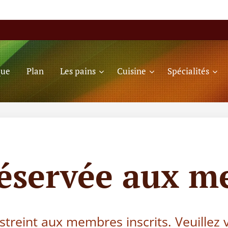
que
Plan
Les pains
Cuisine
Spécialités
réservée aux m
estreint aux membres inscrits. Veuillez