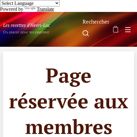
Powered by
Translate
Rechercher
Les recettes d'Henri-Luc
Du plaisir pour les papilles!
Page
réservée aux
membres