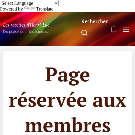
Powered by
Translate
Rechercher
Les recettes d'Henri-Luc
Du plaisir pour les papilles!
Page
réservée aux
membres