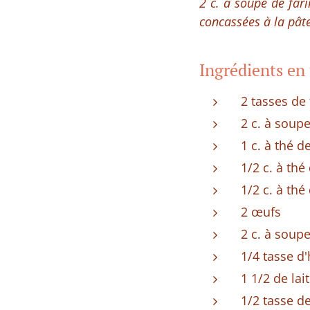
2 c. à soupe de far
concassées à la pâte
Ingrédients en 
2 tasses de 
2 c. à soup
1 c. à thé d
1/2 c. à th
1/2 c. à thé
2 œufs
2 c. à soup
1/4 tasse d'
1 1/2 de lai
1/2 tasse d