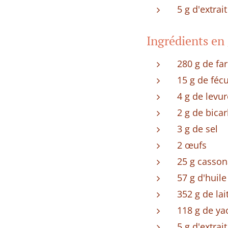
5 g d'extrait
Ingrédients en
280 g de fa
15 g de féc
4 g de levu
2 g de bica
3 g de sel
2 œufs
25 g casso
57 g d'huile
352 g de la
118 g de ya
5 g d'extrait