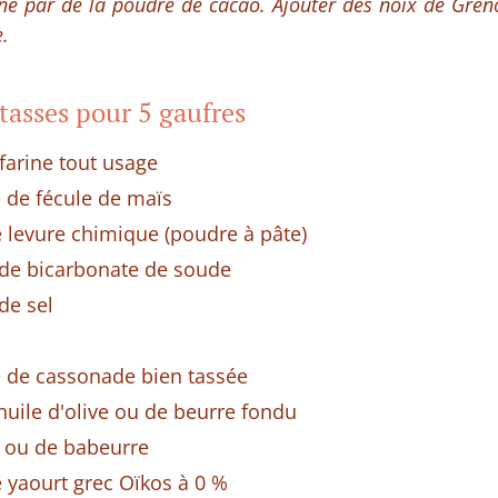
ine par de la poudre de cacao. Ajouter des noix de Gre
.
tasses pour 5 gaufres
farine tout usage
e de fécule de maïs
e levure chimique (poudre à pâte)
é de bicarbonate de soude
 de sel
e de cassonade bien tassée
huile d'olive ou de beurre fondu
t ou de babeurre
e yaourt grec Oïkos à 0 %