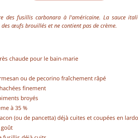
ire des fusillis carbonara à l'américaine. La sauce itali
 des œufs brouillés et ne contient pas de crème.
très chaude pour le bain-marie
armesan ou de pecorino fraîchement râpé
l hachées finement
 piments broyés
rème à 35 %
acon (ou de pancetta) déjà cuites et coupées en lard
u goût
 fusillis déjà cuits