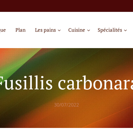
que
Plan
Les pains
Cuisine
Spécialités
Fusillis carbonar
30/07/2022