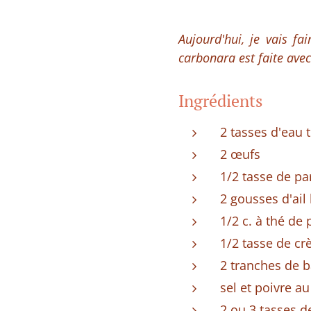
Aujourd'hui, je vais fa
carbonara est faite avec
Ingrédients
2 tasses d'eau 
2 œufs
1/2 tasse de p
2 gousses d'ai
1/2 c. à thé de
1/2 tasse de c
2 tranches de b
sel et poivre a
2 ou 3 tasses de