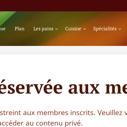
que
Plan
Les pains
Cuisine
Spécialités
réservée aux m
estreint aux membres inscrits. Veuillez
ccéder au contenu privé.