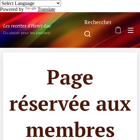
Powered by
Translate
Rechercher
Les recettes d'Henri-Luc
Du plaisir pour les papilles!
Page
réservée aux
membres