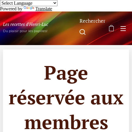
Powered by
Translate
Rechercher
Les recettes d'Henri-Luc
Du plaisir pour les papilles!
Page
réservée aux
membres