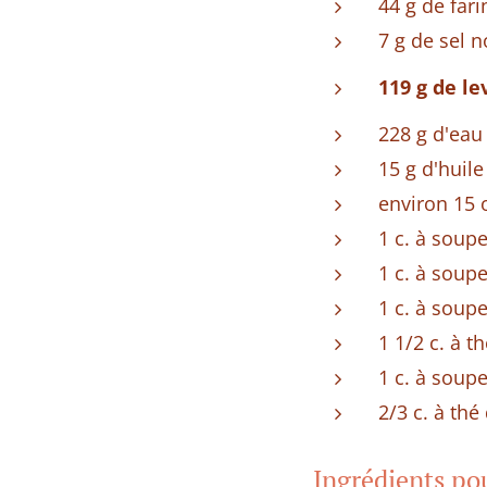
44 g de fari
7 g de sel 
119 g de le
228 g d'eau
15 g d'huile
environ 15 o
1 c. à soupe
1 c. à soup
1 c. à soup
1 1/2 c. à t
1 c. à soup
2/3 c. à th
Ingrédients po