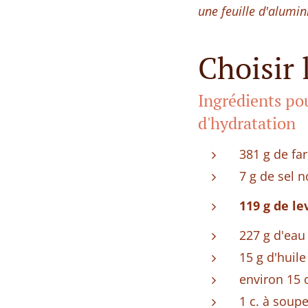
une feuille d'alumin
Choisir 
Ingrédients pou
d'hydratation
381 g de far
7 g de sel 
119 g de le
227 g d'eau
15 g d'huile
environ 15 o
1 c. à soupe