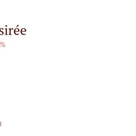
sirée
 %
)