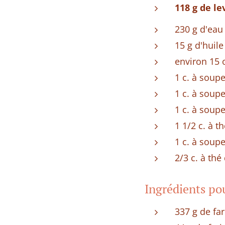
118 g de le
230 g d'eau
15 g d'huile
environ 15 o
1 c. à soupe
1 c. à soup
1 c. à soup
1 1/2 c. à t
1 c. à soup
2/3 c. à th
Ingrédients pou
337 g de far