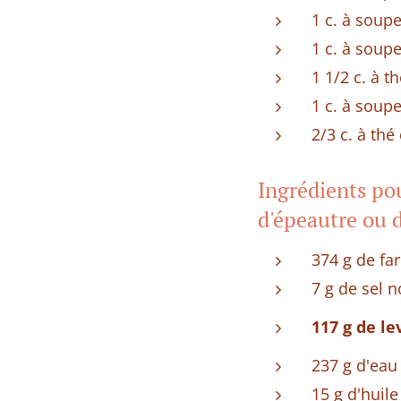
1 c. à soup
1 c. à soup
1 1/2 c. à t
1 c. à soup
2/3 c. à th
Ingrédients pou
d'épeautre ou 
374 g de fa
7 g de sel 
117 g de le
237 g d'eau
15 g d'huile