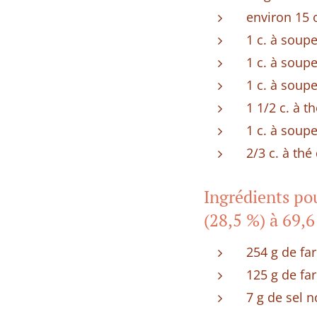
environ 15 o
1 c. à soupe
1 c. à soup
1 c. à soup
1 1/2 c. à t
1 c. à soup
2/3 c. à th
Ingrédients pou
(28,5 %) à 69,6
254 g de far
125 g de fa
7 g de sel 