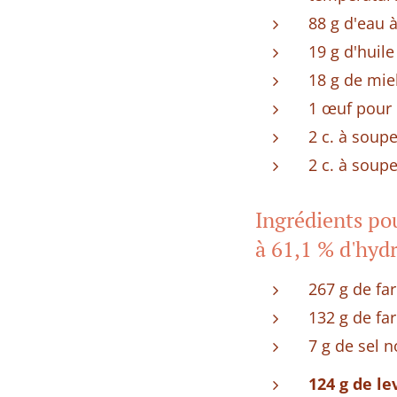
88 g d'eau 
19 g d'huile
18 g de mie
1 œuf pour 
2 c. à soupe
2 c. à soup
Ingrédients pou
à 61,1 % d'hyd
267 g de far
132 g de fa
7 g de sel 
124 g de le