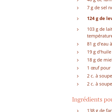
7 g de sel 
124 g de le
103 g de lai
températur
81 g d'eau 
19 g d'huile
18 g de mie
1 œuf pour 
2 c. à soupe
2 c. à soup
Ingrédients po
138 g de far