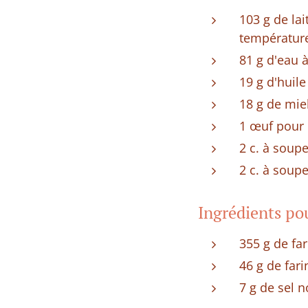
103 g de lai
températur
81 g d'eau 
19 g d'huile
18 g de mie
1 œuf pour 
2 c. à soupe
2 c. à soup
Ingrédients pou
355 g de far
46 g de fari
7 g de sel 