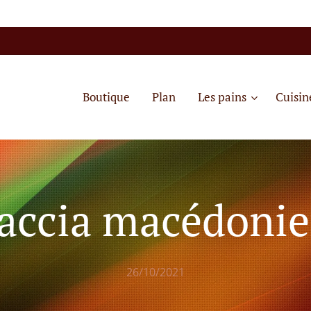
Boutique
Plan
Les pains
Cuisin
accia macédoni
26/10/2021