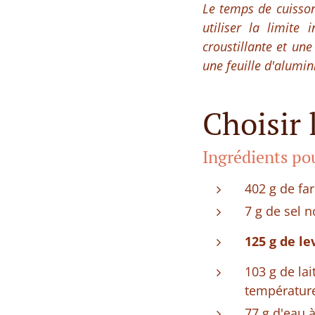
Le temps de cuisso
utiliser la limite
croustillante et une
une feuille d'alumin
Choisir 
Ingrédients pou
402 g de far
7 g de sel 
125 g de le
103 g de lai
températur
77 g d'eau 