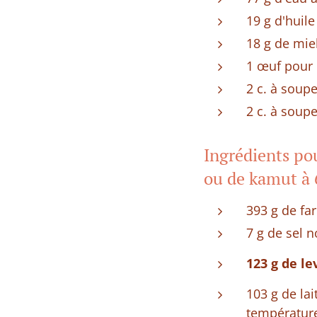
19 g d'huile
18 g de mie
1 œuf pour 
2 c. à soupe
2 c. à soup
Ingrédients pou
ou de kamut à 
393 g de fa
7 g de sel 
123 g de le
103 g de lai
températur