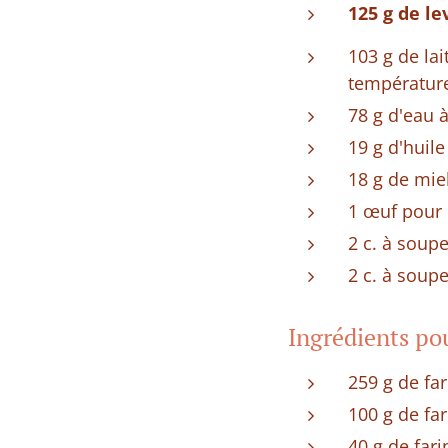
125 g de le
103 g de lai
températur
78 g d'eau 
19 g d'huile
18 g de mie
1 œuf pour 
2 c. à soupe
2 c. à soup
Ingrédients po
259 g de far
100 g de far
40 g de fari