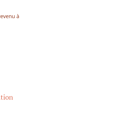
 revenu à
ation