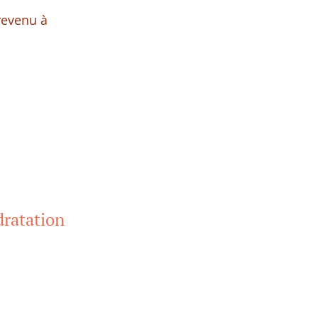
 revenu à
dratation