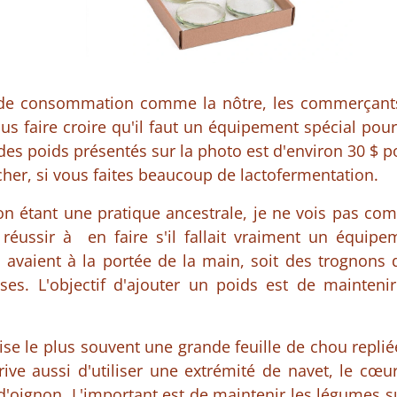
de consommation comme la nôtre, les commerçants
s faire croire qu'il faut un équipement spécial pour 
des poids présentés sur la photo est d'environ 30 $ p
 cher, si vous faites beaucoup de lactofermentation.
on étant une pratique ancestrale, je ne vois pas co
réussir à en faire s'il fallait vraiment un équipeme
ils avaient à la portée de la main, soit des trognon
ses. L'objectif d'ajouter un poids est de mainteni
lise le plus souvent une grande feuille de chou replié
rive aussi d'utiliser une extrémité de navet, le cœ
 d'oignon. L'important est de maintenir les légumes 