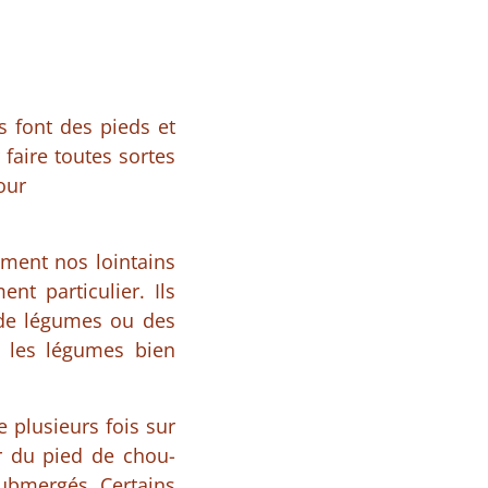
 font des pieds et
faire toutes sortes
our
mment nos lointains
nt particulier. Ils
s de légumes ou des
r les légumes bien
e plusieurs fois sur
ur du pied de chou-
submergés. Certains