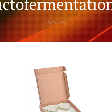
actofermentatio
29/10/2021