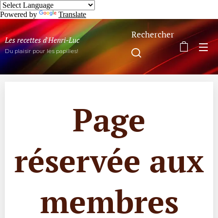
Powered by
Translate
Rechercher
Les recettes d'Henri-Luc
Du plaisir pour les papilles!
Page
réservée aux
membres