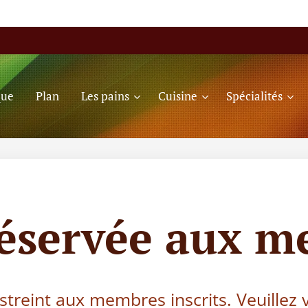
que
Plan
Les pains
Cuisine
Spécialités
réservée aux m
estreint aux membres inscrits. Veuillez