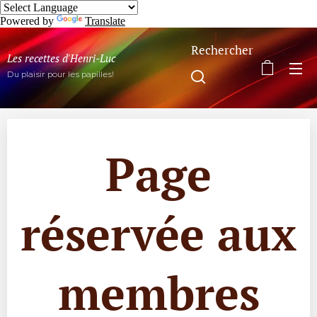
Powered by
Translate
Rechercher
Les recettes d'Henri-Luc
Du plaisir pour les papilles!
Page
réservée aux
membres