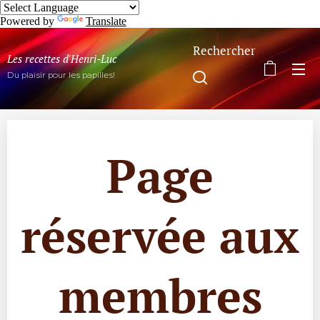
Powered by
Translate
Rechercher
Les recettes d'Henri-Luc
Du plaisir pour les papilles!
Page
réservée aux
membres