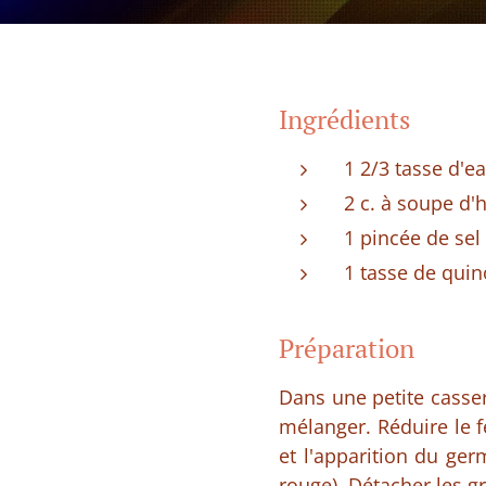
Ingrédients
1 2/3 tasse d'e
2 c. à soupe d'h
1 pincée de sel
1 tasse de quin
Préparation
Dans une petite cassero
mélanger. Réduire le f
et l'apparition du ge
rouge). Détacher les gr