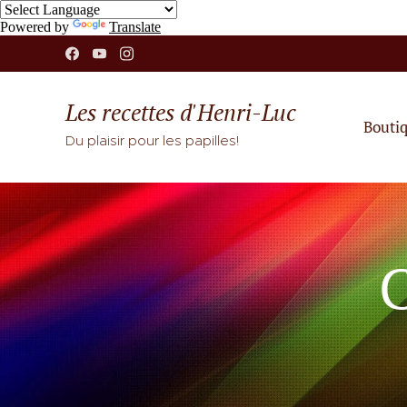
Powered by
Translate
Les recettes d'Henri-Luc
Bouti
Du plaisir pour les papilles!
C