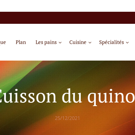
que
Plan
Les pains
Cuisine
Spécialités
uisson du quin
25/12/2021